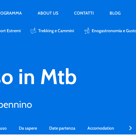
PROGRAMMA
ABOUT US
CONTATTI
BLOG
ort Estremi
Trekking e Cammini
Enogastronomia e Gust
so in Mtb
ppennino
luso
Da sapere
Date partenza
Accomodation
Altri 