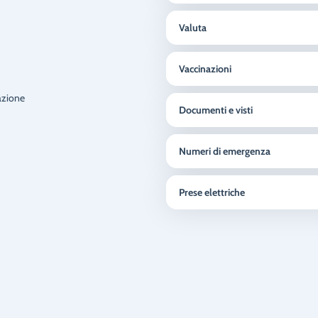
Valuta
Vaccinazioni
azione
Documenti e visti
Numeri di emergenza
Prese elettriche