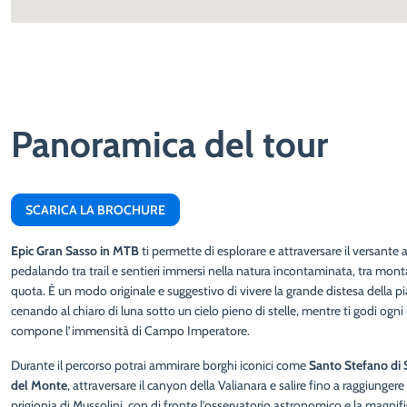
Panoramica del tour
SCARICA LA BROCHURE
Epic Gran Sasso in MTB
ti permette di esplorare e attraversare il versante 
pedalando tra trail e sentieri immersi nella natura incontaminata, tra monta
quota. È un modo originale e suggestivo di vivere la grande distesa della pi
cenando al chiaro di luna sotto un cielo pieno di stelle, mentre ti godi o
compone l’immensità di Campo Imperatore.
Durante il percorso potrai ammirare borghi iconici come
Santo Stefano di 
del Monte
, attraversare il canyon della Valianara e salire fino a raggiunger
prigionia di Mussolini, con di fronte l’osservatorio astronomico e la magnif