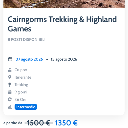
Cairngorms Trekking & Highland
Games
8 POSTI DISPONIBILI
07 agosto 2026
15 agosto 2026
Gruppo
Itinerante
Trekking
9 giorni
36 Ore
Intermedio
1500 €
1350 €
a partire da