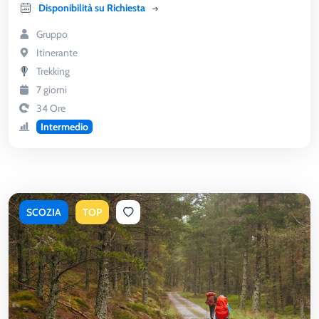
Disponibilità su Richiesta
Gruppo
Itinerante
Trekking
7 giorni
34 Ore
Intermedio
SCOZIA
TOP