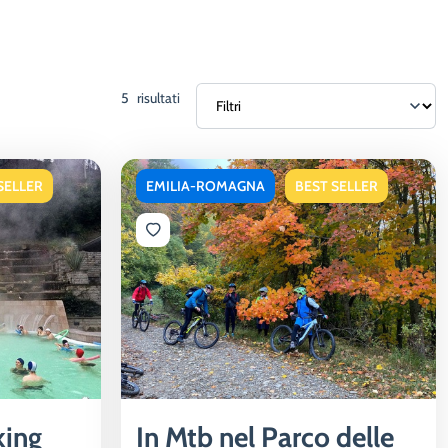
5
risultati
SELLER
EMILIA-ROMAGNA
BEST SELLER
king
In Mtb nel Parco delle