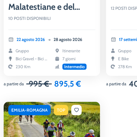
Malatestiane e del
12 POSTI DIS
Montefeltro
10 POSTI DISPONIBILI
22 agosto 2026
28 agosto 2026
17 sette
Gruppo
Itinerante
Gruppo
Bici Gravel - Bici Touring
7 giorni
E Bike
230 Km
Intermedio
278 Km
995 €
895,5 €
4
a partire da
a partire da
EMILIA-ROMAGNA
TOP