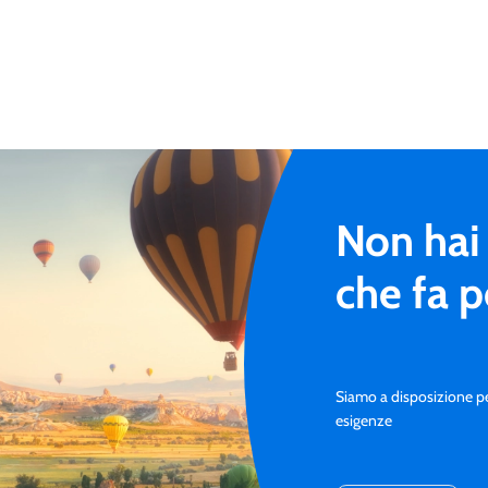
Non hai 
che fa p
Siamo a disposizione per 
esigenze