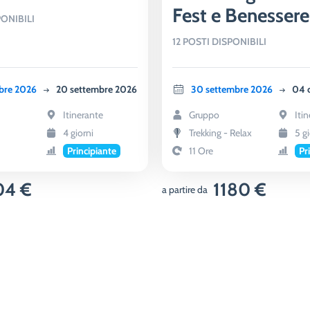
Fest e Benessere
PONIBILI
Bagno di Romag
12 POSTI DISPONIBILI
mbre 2026
20 settembre 2026
30 settembre 2026
04 
Itinerante
Gruppo
Iti
4 giorni
Trekking - Relax
5 gi
Principiante
11 Ore
Pr
04 €
1180 €
a partire da