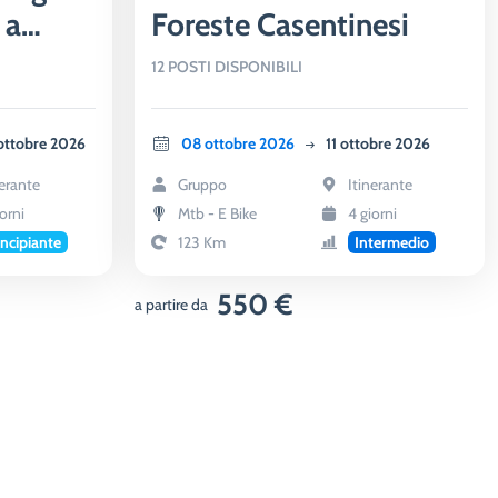
 a
Foreste Casentinesi
na
12 POSTI DISPONIBILI
ottobre 2026
08 ottobre 2026
11 ottobre 2026
nerante
Gruppo
Itinerante
orni
Mtb - E Bike
4 giorni
incipiante
123 Km
Intermedio
550 €
a partire da