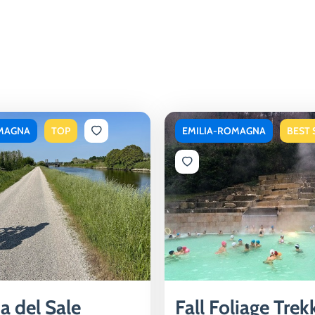
OMAGNA
TOP
EMILIA-ROMAGNA
BEST 
a del Sale
Fall Foliage Trek